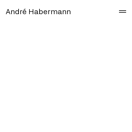
André Habermann
Arbeiten
Info
Journal
Instagram