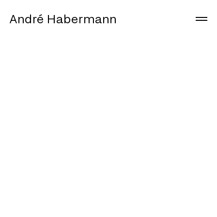
André Habermann
Arbeiten
Info
Journal
Instagram