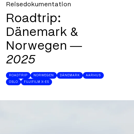
Reisedokumentation
Roadtrip:
Dänemark &
Norwegen ―
2025
ROADTRIP
NORWEGEN
DÄNEMARK
AARHUS
OSLO
FUJIFILM X-E5