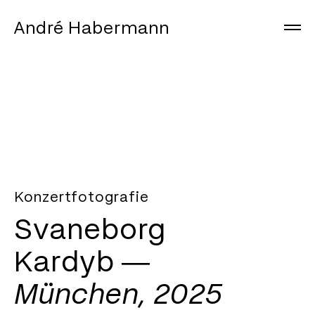
André Habermann
Arbeiten
Info
Journal
Instagram
Konzertfotografie
Svaneborg
Kardyb ―
München, 2025