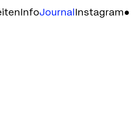
iten
Info
Journal
Instagram
●