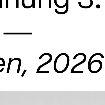
 ―
n, 2026