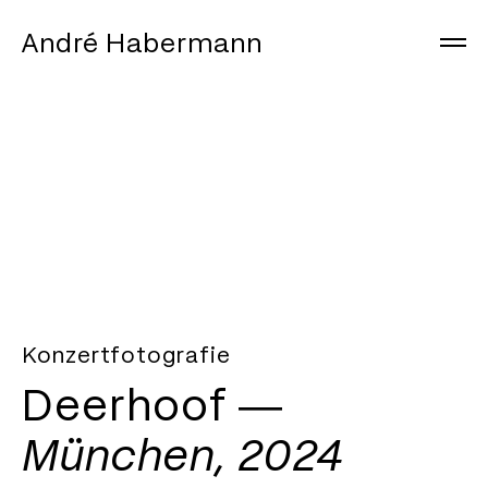
André Habermann
Arbeiten
Info
Journal
Instagram
Konzertfotografie
Deerhoof ―
München, 2024