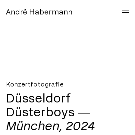
André Habermann
Arbeiten
Info
Journal
Instagram
Konzertfotografie
Düsseldorf
Düsterboys ―
München, 2024